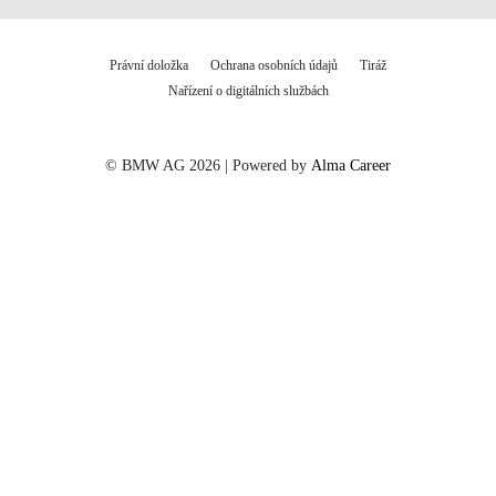
Právní doložka
Ochrana osobních údajů
Tiráž
Nařízení o digitálních službách
© BMW AG 2026 | Powered by
Alma Career
Nahlásit nezákonný obsah
Nastavení cookies
Transparentnost
Reklama na portálech Alma Career
Zásady ochrany soukromí
Podmínky používání